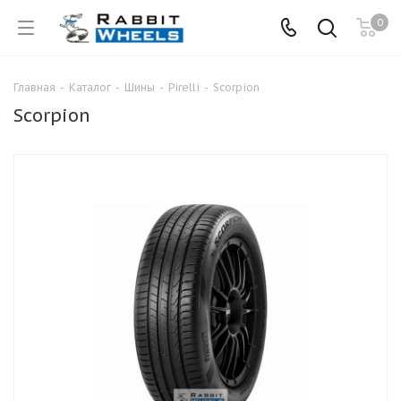
0
Главная
-
Каталог
-
Шины
-
Pirelli
-
Scorpion
Scorpion