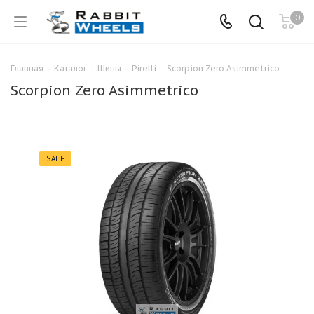
0
Главная
-
Каталог
-
Шины
-
Pirelli
-
Scorpion Zero Asimmetrico
Scorpion Zero Asimmetrico
SALE