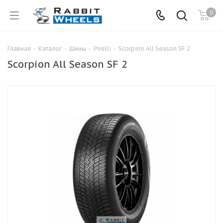
0
Главная
-
Каталог
-
Шины
-
Pirelli
-
Scorpion All Season SF 2
Scorpion All Season SF 2