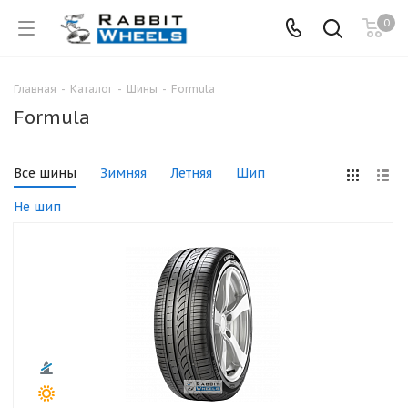
0
Главная
-
Каталог
-
Шины
-
Formula
Formula
Все шины
Зимняя
Летняя
Шип
Не шип