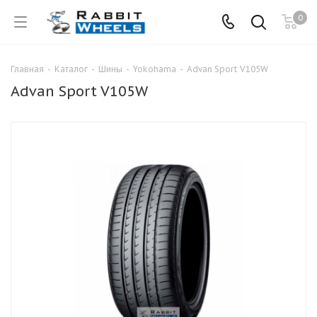
0
Главная
-
Каталог
-
Шины
-
Yokohama
-
Advan Sport V105W
Advan Sport V105W